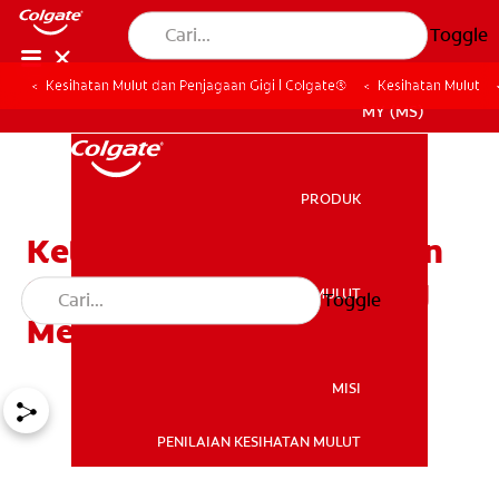
Toggle
Kesihatan Mulut dan Penjagaan Gigi | Colgate®
Kesihatan Mulut
MY (MS)
PRODUK
PRODUK
Ketika Gigi Rasa Ngilu dan
Sakit: Tiga Penyakit Yang
KESIHATAN MULUT
Toggle
KESIHATAN MULUT
Menyebabkan Sakit Gigi
MISI
PENILAIAN KESIHATAN MULUT
MISI