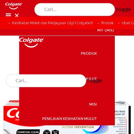
Toggle
Kesihatan Mulut dan Penjagaan Gigi | Colgate®
Produk
Ubat G
MY (MS)
PRODUK
PRODUK
KESIHATAN MULUT
Toggle
KESIHATAN MULUT
MISI
PENILAIAN KESIHATAN MULUT
MISI