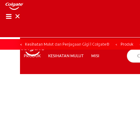
PENILAIAN KESIHAT
PENILAIAN KESI
Kesihatan Mulut dan Penjagaan Gigi | Colgate®
Produk
KESIHATAN MULUT
MISI
PRODUK
PRODUK
KESIHATAN MULUT
MISI
MY (MS)