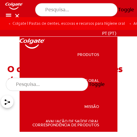
Toggle
Colgate | Pastas de dentes, escovas e recursos para higiene oral
Ar
PARA PROFISSIONAIS
PT (PT)
PRODUTOS
PRODUTOS
O que são Coroas e Pontes
dentárias?
SAÚDE ORAL
Toggle
SAÚDE ORAL
MISSÃO
AVALIAÇÃO DE SAÚDE ORAL
MISSÃO
CORRESPONDÊNCIA DE PRODUTOS