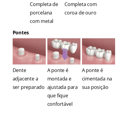
Completa de
Completa com
porcelana
coroa de ouro
com metal
Pontes
Dente
A ponte é
A ponte é
adjacente a
montada e
cimentada na
ser preparado
ajustada para
sua posição
que fique
confortável