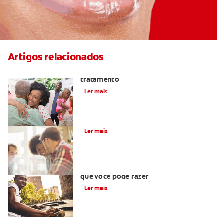
Artigos relacionados
Mau gosto na boca: causas e
tratamento
Ler mais
Como posso controlar o mau hálito?
Ler mais
Abscesso dental e gengival: tudo o
que você pode fazer
Ler mais