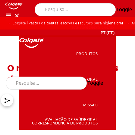
Toggle
Colgate | Pastas de dentes, escovas e recursos para higiene oral
Ar
PARA PROFISSIONAIS
PT (PT)
PRODUTOS
PRODUTOS
O mau hálito e as doenças
da boca e sistémicas
SAÚDE ORAL
Toggle
SAÚDE ORAL
MISSÃO
AVALIAÇÃO DE SAÚDE ORAL
MISSÃO
CORRESPONDÊNCIA DE PRODUTOS