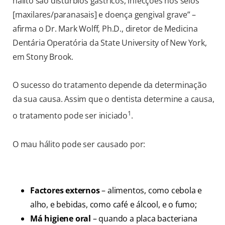
hálito são distúrbios gástricos, infecções nos seios
[maxilares/paranasais] e doença gengival grave” –
afirma o Dr. Mark Wolff, Ph.D., diretor de Medicina
Dentária Operatória da State University of New York,
em Stony Brook.
O sucesso do tratamento depende da determinação
da sua causa. Assim que o dentista determine a causa,
1
o tratamento pode ser iniciado
.
O mau hálito pode ser causado por:
Factores externos
– alimentos, como cebola e
alho, e bebidas, como café e álcool, e o fumo;
Má higiene oral
– quando a placa bacteriana