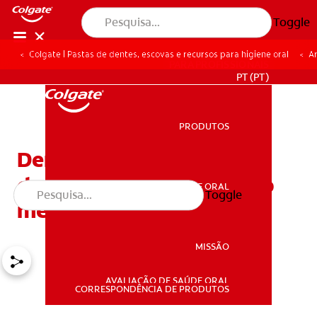
Toggle
Colgate | Pastas de dentes, escovas e recursos para higiene oral
Ar
PARA PROFISSIONAIS
PT (PT)
PRODUTOS
PRODUTOS
Dentes de leite: como
descobrir se os dentes do
SAÚDE ORAL
Toggle
SAÚDE ORAL
meu bebé estão a nascer
MISSÃO
AVALIAÇÃO DE SAÚDE ORAL
MISSÃO
CORRESPONDÊNCIA DE PRODUTOS