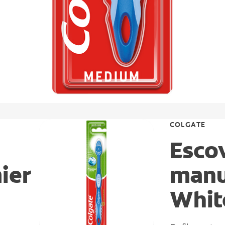
COLGATE
Esco
ier
manu
Whit