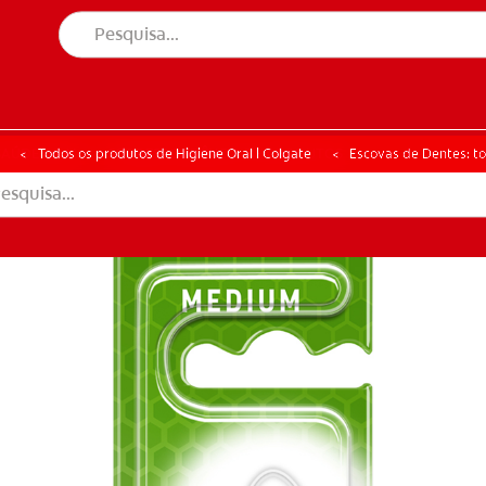
ÚDE ORAL
CORRESPONDÊNCIA DE PRODUTOS
SAÚDE ORAL
CORRESPONDÊNCIA DE PRODUTOS
Todos os produtos de Higiene Oral | Colgate
Escovas de Dentes: to