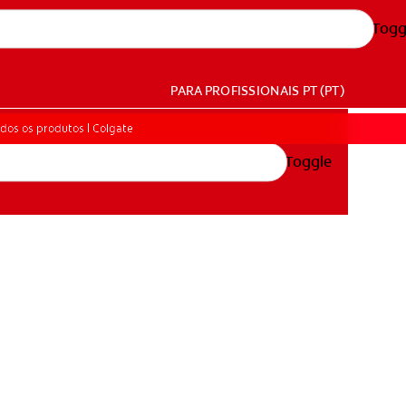
Togg
PARA PROFISSIONAIS
PT (PT)
dos os produtos | Colgate
Toggle