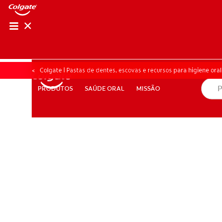
AVALIAÇÃO DE SA
AVALIAÇÃO DE 
Colgate | Pastas de dentes, escovas e recursos para higiene oral
SAÚDE ORAL
MISSÃO
PRODUTOS
PRODUTOS
SAÚDE ORAL
MISSÃO
PARA PROFISSIONAIS
PT (PT)