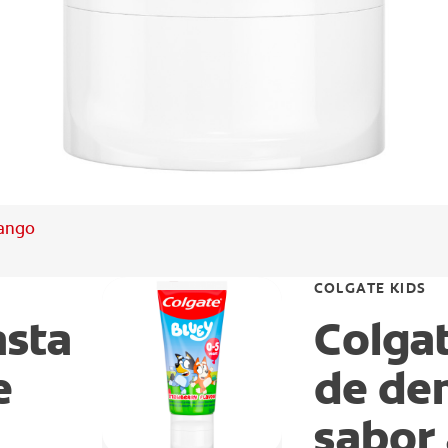
rango
COLGATE KIDS
asta
Colgat
e
de den
sabor