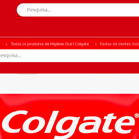
ÚDE ORAL
CORRESPONDÊNCIA DE PRODUTOS
SAÚDE ORAL
CORRESPONDÊNCIA DE PRODUTOS
Todos os produtos de Higiene Oral | Colgate
Pastas de dentes: tod