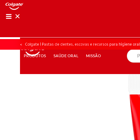
AVALIAÇÃO DE SA
AVALIAÇÃO DE 
Colgate | Pastas de dentes, escovas e recursos para higiene oral
SAÚDE ORAL
MISSÃO
PRODUTOS
PRODUTOS
SAÚDE ORAL
MISSÃO
PARA PROFISSIONAIS
PT (PT)