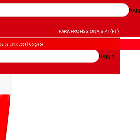
Togg
PARA PROFISSIONAIS
PT (PT)
os os produtos | Colgate
Toggle