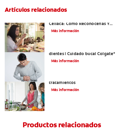
Artículos relacionados
Aftas Causadas Por Enfermedad
Celíaca: Cómo Reconocerlas Y
Tratarlas
Más información
Reflujo ácido y complicaciones en los
dientes | Cuidado bucal Colgate
®
Más información
Eructos de azufre: causas y
tratamientos
Más información
Productos relacionados