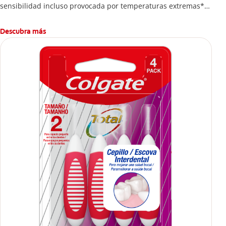
sensibilidad incluso provocada por temperaturas extremas**.
*Vs. pastas dentales de nitrato de potasio, con base en
estudios clínicos publicados
Descubra más
**Con uso regularr