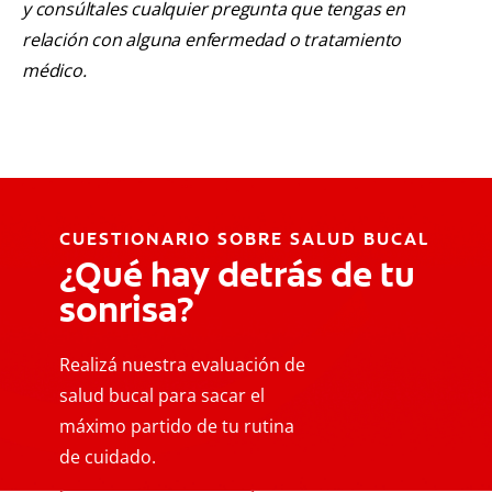
y consúltales cualquier pregunta que tengas en
relación con alguna enfermedad o tratamiento
médico.
CUESTIONARIO SOBRE SALUD BUCAL
¿Qué hay detrás de tu
sonrisa?
Realizá nuestra evaluación de
salud bucal para sacar el
máximo partido de tu rutina
de cuidado.