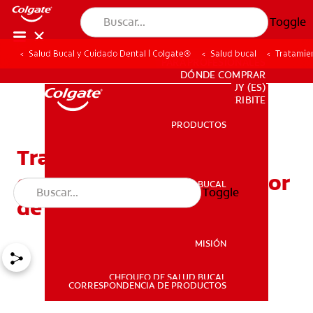
Toggle
Salud Bucal y Cuidado Dental | Colgate®
Salud bucal
Tratamien
PARA PROFESIONALES
DÓNDE COMPRAR
UY (ES)
SUSCRIBITE
PRODUCTOS
PRODUCTOS
Tratamiento y remedios
caseros para aliviar el dolor
SALUD BUCAL
Toggle
SALUD BUCAL
de dientes
MISIÓN
CHEQUEO DE SALUD BUCAL
MISIÓN
CORRESPONDENCIA DE PRODUCTOS