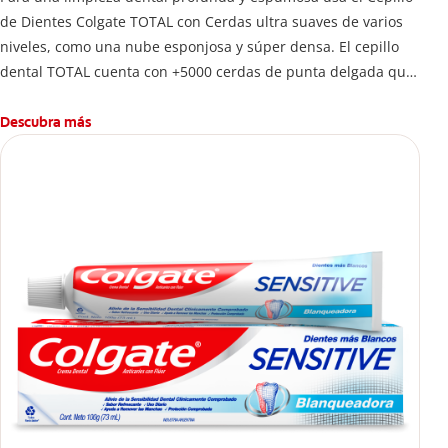
de Dientes Colgate TOTAL con Cerdas ultra suaves de varios
niveles, como una nube esponjosa y súper densa. El cepillo
dental TOTAL cuenta con +5000 cerdas de punta delgada que
limpian a lo largo de la línea de las encías. 5 veces más que
un cepillo normal.
Descubra más