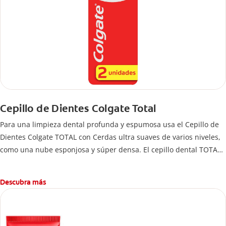
Cepillo de Dientes Colgate Total
Para una limpieza dental profunda y espumosa usa el Cepillo de
Dientes Colgate TOTAL con Cerdas ultra suaves de varios niveles,
como una nube esponjosa y súper densa. El cepillo dental TOTAL
cuenta con +5000 cerdas de punta delgada que limpian a lo largo
de la línea de las encías. 5 veces más que un cepillo normal.
Descubra más