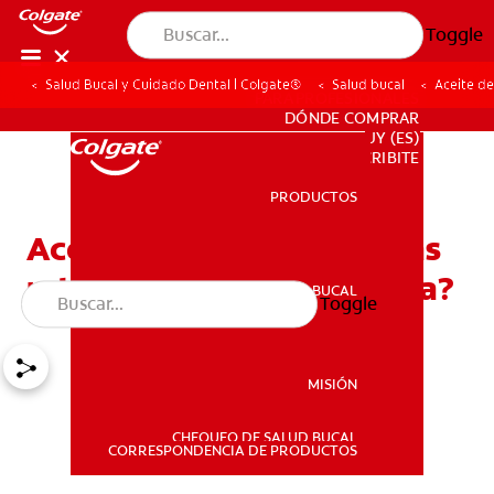
Toggle
Salud Bucal y Cuidado Dental | Colgate®
Salud bucal
Aceite de
PARA PROFESIONALES
DÓNDE COMPRAR
UY (ES)
SUSCRIBITE
PRODUCTOS
PRODUCTOS
Aceite de coco para encías
retraídas: ¿Cómo funciona?
SALUD BUCAL
Toggle
SALUD BUCAL
MISIÓN
CHEQUEO DE SALUD BUCAL
MISIÓN
CORRESPONDENCIA DE PRODUCTOS