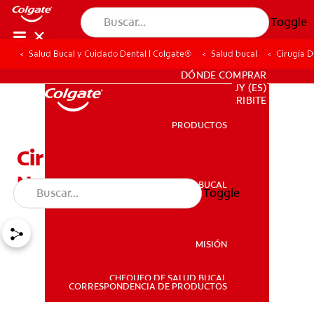
Toggle
Salud Bucal y Cuidado Dental | Colgate®
Salud bucal
Cirugía D
PARA PROFESIONALES
DÓNDE COMPRAR
UY (ES)
SUSCRIBITE
PRODUCTOS
PRODUCTOS
Cirugía De La Encía: Qué
Necesito Saber
SALUD BUCAL
Toggle
SALUD BUCAL
MISIÓN
CHEQUEO DE SALUD BUCAL
MISIÓN
CORRESPONDENCIA DE PRODUCTOS