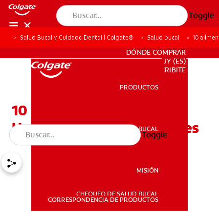
Toggle
Salud Bucal y Cuidado Dental | Colgate®
Salud bucal
10 alimen
PARA PROFESIONALES
DÓNDE COMPRAR
UY (ES)
SUSCRIBITE
PRODUCTOS
PRODUCTOS
10 Consejos Para Pasar
Unas Vacaciones Increíbles
SALUD BUCAL
Toggle
SALUD BUCAL
MISIÓN
CHEQUEO DE SALUD BUCAL
MISIÓN
CORRESPONDENCIA DE PRODUCTOS