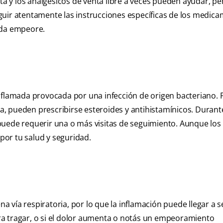
nta y los analgésicos de venta libre a veces pueden ayudar, pe
guir atentamente las instrucciones específicas de los medic
ada empeore.
inflamada provocada por una infección de origen bacteriano. 
ca, pueden prescribirse esteroides y antihistamínicos. Durant
puede requerir una o más visitas de seguimiento. Aunque los
 por tu salud y seguridad.
na vía respiratoria, por lo que la inflamación puede llegar a 
d para tragar, o si el dolor aumenta o notás un empeoramiento