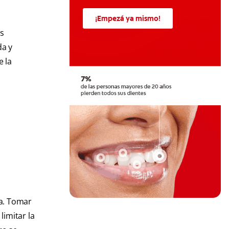
¡Empezá ya mismo!
as
da y
e la
ia. Tomar
limitar la