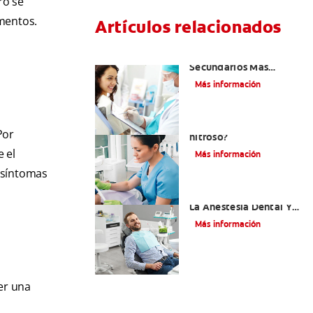
ro se
amentos.
Artículos relacionados
¿Cuáles Son Los Efectos
Secundarios Más
Comunes De La
Más información
Novocaína?
¿Qué es el óxido
Por
nitroso?
e el
Más información
 síntomas
Efectos Colaterales De
La Anestesia Dental Y
Causas De Tratamiento
Más información
ser una