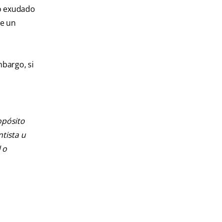
mo exudado
de un
bargo, si
opósito
ntista u
 o