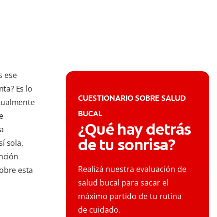
s ese
nta? Es lo
CUESTIONARIO SOBRE SALUD
itualmente
BUCAL
e
¿Qué hay detrás
la
de tu sonrisa?
í sola,
ención
Realizá nuestra evaluación de
sobre esta
salud bucal para sacar el
máximo partido de tu rutina
de cuidado.