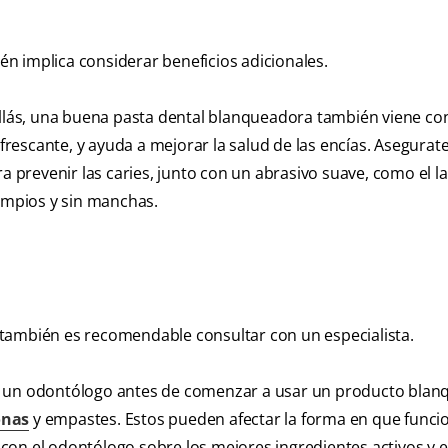
én implica considerar beneficios adicionales.
illás, una buena pasta dental blanqueadora también viene co
efrescante, y ayuda a mejorar la salud de las encías. Asegurat
a prevenir las caries, junto con un abrasivo suave, como el la
limpios y sin manchas.
 también es recomendable consultar con un especialista.
n un odontólogo antes de comenzar a usar un producto blan
onas
y empastes. Estos pueden afectar la forma en que funci
con el odontólogo sobre los mejores ingredientes activos y e