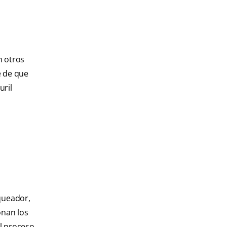
n otros
e de que
uril
queador,
onan los
l proceso