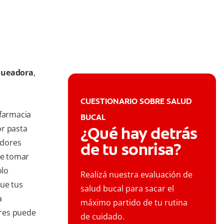
nqueadora
,
CUESTIONARIO SOBRE SALUD
 farmacia
BUCAL
or pasta
¿Qué hay detrás
adores
de tu sonrisa?
ue tomar
olo
Realizá nuestra evaluación de
que tus
salud bucal para sacar el
a
máximo partido de tu rutina
ores puede
de cuidado.