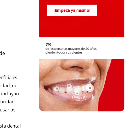
¡Empezá ya mismo!
 de
ficiales
lidad, no
 incluyan
bilidad
 usarlos.
sta dental