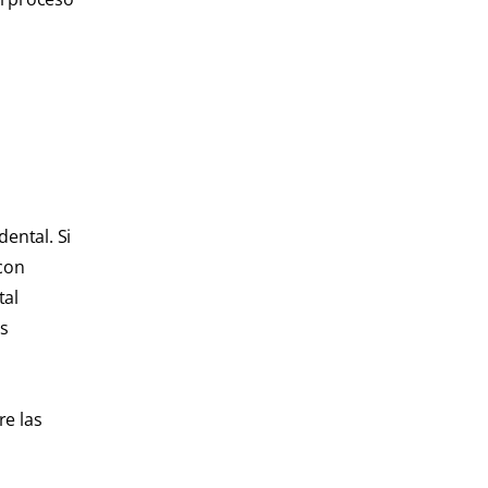
ental. Si
 con
tal
os
re las