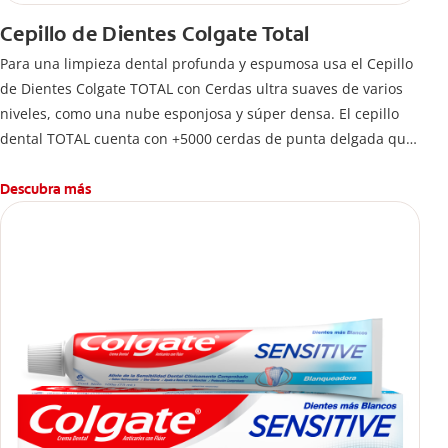
Cepillo de Dientes Colgate Total
Para una limpieza dental profunda y espumosa usa el Cepillo
de Dientes Colgate TOTAL con Cerdas ultra suaves de varios
niveles, como una nube esponjosa y súper densa. El cepillo
dental TOTAL cuenta con +5000 cerdas de punta delgada que
limpian a lo largo de la línea de las encías. 5 veces más que
un cepillo normal.
Descubra más