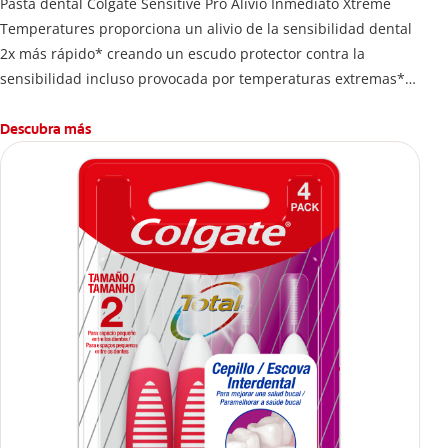
Pasta dental Colgate Sensitive Pro Alivio Inmediato Xtreme
Temperatures proporciona un alivio de la sensibilidad dental
2x más rápido* creando un escudo protector contra la
sensibilidad incluso provocada por temperaturas extremas**.
*Vs. pastas dentales de nitrato de potasio, con base en
estudios clínicos publicados
Descubra más
**Con uso regularr