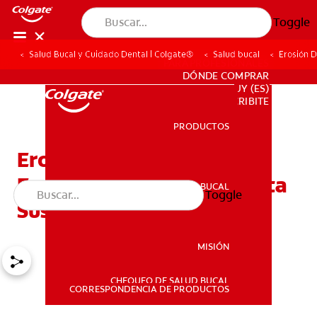
Toggle
Salud Bucal y Cuidado Dental | Colgate®
Salud bucal
Erosión D
PARA PROFESIONALES
DÓNDE COMPRAR
UY (ES)
SUSCRIBITE
PRODUCTOS
PRODUCTOS
Erosión Dental: Como La
Erosión Del Esmalte Afecta
SALUD BUCAL
Toggle
SALUD BUCAL
Sus Dientes
MISIÓN
CHEQUEO DE SALUD BUCAL
MISIÓN
CORRESPONDENCIA DE PRODUCTOS