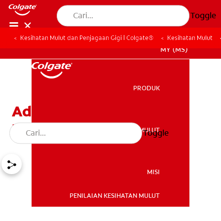
Toggle
Kesihatan Mulut dan Penjagaan Gigi | Colgate®
Kesihatan Mulut
MY (MS)
PRODUK
PRODUK
Adakah Pendakap Gigi
Menyakitkan?
KESIHATAN MULUT
Toggle
KESIHATAN MULUT
MISI
PENILAIAN KESIHATAN MULUT
MISI