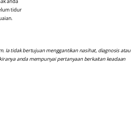
nak anda
elum tidur
uaian.
 Ia tidak bertujuan menggantikan nasihat, diagnosis atau
 sekiranya anda mempunyai pertanyaan berkaitan keadaan