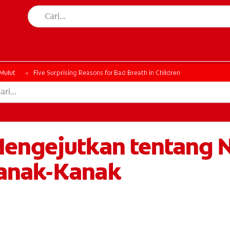
AN MULUT
HATAN MULUT
Mulut
Five Surprising Reasons for Bad Breath in Children
engejutkan tentang 
anak-Kanak