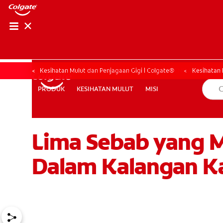
PENILAIAN KESIHAT
PENILAIAN KESI
Kesihatan Mulut dan Penjagaan Gigi | Colgate®
Kesihatan 
KESIHATAN MULUT
MISI
PRODUK
PRODUK
KESIHATAN MULUT
MISI
Lima Sebab yang M
MY (MS)
Dalam Kalangan K