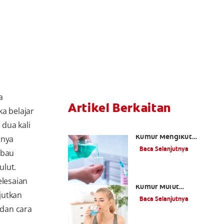
a
Artikel Berkaitan
a belajar
dua kali
Cara Memilih Ubat
Kumur Mengikut
anya
Keperluan Kesihatan
Baca Selanjutnya
rbau
Mulut Anda
ulut.
Bagaimana Ubat
lesaian
Kumur Mulut
jutkan
Berfungsi?
Baca Selanjutnya
 dan cara