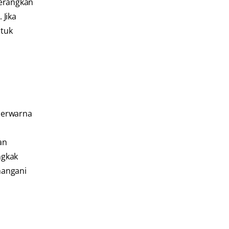
nerangkan
 Jika
ntuk
 berwarna
an
ngkak
nangani