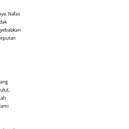
nya. Nafas
idak
enyebabkan
ereputan
yang
ulut,
gah
lami