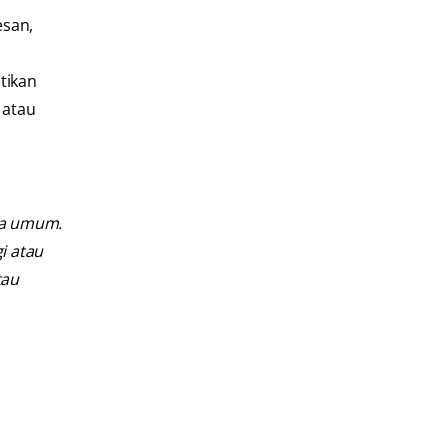
esan,
tikan
 atau
ra umum.
i atau
tau