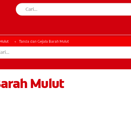
AN MULUT
HATAN MULUT
Mulut
Tanda dan Gejala Barah Mulut
Barah Mulut