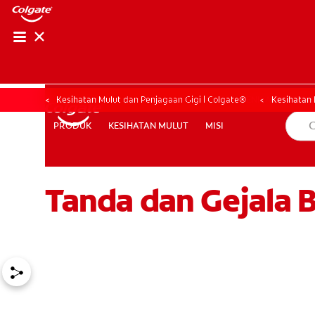
PENILAIAN KESIHAT
PENILAIAN KESI
Kesihatan Mulut dan Penjagaan Gigi | Colgate®
Kesihatan 
KESIHATAN MULUT
MISI
PRODUK
PRODUK
KESIHATAN MULUT
MISI
Tanda dan Gejala 
MY (MS)