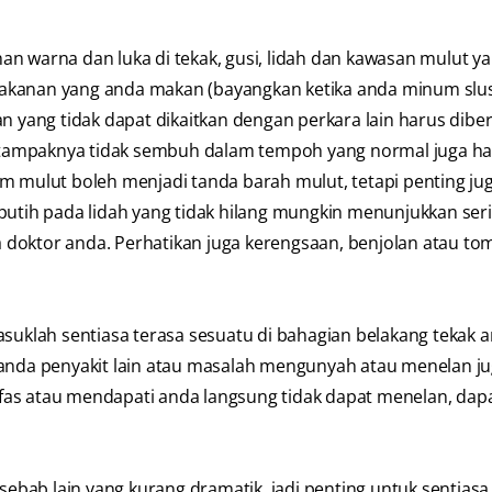
an warna dan luka di tekak, gusi, lidah dan kawasan mulut yan
akanan yang anda makan (bayangkan ketika anda minum slus
n yang tidak dapat dikaitkan dengan perkara lain harus dibe
tampaknya tidak sembuh dalam tempoh yang normal juga h
m mulut boleh menjadi tanda barah mulut, tetapi penting ju
putih pada lidah yang tidak hilang mungkin menunjukkan ser
 doktor anda. Perhatikan juga kerengsaan, benjolan atau t
suklah sentiasa terasa sesuatu di bahagian belakang tekak a
tanda penyakit lain atau masalah mengunyah atau menelan j
fas atau mendapati anda langsung tidak dapat menelan, dap
bab lain yang kurang dramatik, jadi penting untuk sentiasa