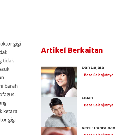
ktor gigi
Artikel Berkaitan
idak
g tidak
Gusi Putih: Penyebab
Dan Gejala
asuk
Baca Selanjutnya
an
mi barah
Perihal Sakit Tekak Dan
ofagus.
Lidah
ang
Baca Selanjutnya
ak ketara
or gigi
Lepuh Mulut Anak
Kecil: Punca dan
Rawatan