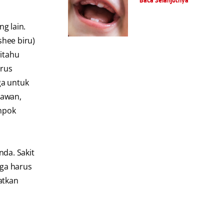
Baca Selanjutnya
g lain.
hee biru)
ritahu
arus
ga untuk
iawan,
ompok
nda. Sakit
uga harus
atkan