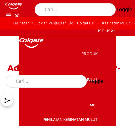
Toggle
Kesihatan Mulut dan Penjagaan Gigi | Colgate®
Kesihatan Mulut
MY (MS)
PRODUK
PRODUK
Adakah Cacing Gigi Benar-
Benar Wujud?
KESIHATAN MULUT
Toggle
KESIHATAN MULUT
MISI
PENILAIAN KESIHATAN MULUT
MISI