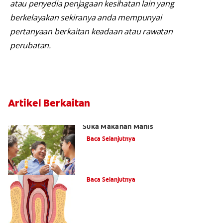
atau penyedia penjagaan kesihatan lain yang
berkelayakan sekiranya anda mempunyai
pertanyaan berkaitan keadaan atau rawatan
perubatan.
Artikel Berkaitan
Cara Mencegah Kaviti Apabila Anda
Suka Makanan Manis
Baca Selanjutnya
Ilustrasi: Cara Gigi Menjadi Reput
Baca Selanjutnya
Air Liur dan Gula-gula Getah —