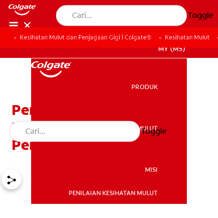
Toggle
Kesihatan Mulut dan Penjagaan Gigi | Colgate®
Kesihatan Mulut
MY (MS)
PRODUK
PRODUK
Penyebab Kaviti:
Pembentukan dan
KESIHATAN MULUT
Toggle
KESIHATAN MULUT
Pencegahan
MISI
PENILAIAN KESIHATAN MULUT
MISI