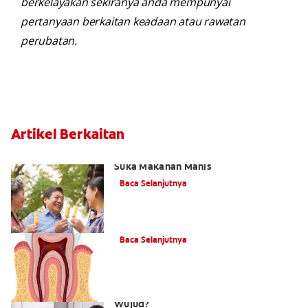
berkelayakan sekiranya anda mempunyai
pertanyaan berkaitan keadaan atau rawatan
perubatan.
Artikel Berkaitan
Cara Mencegah Kaviti Apabila Anda
Suka Makanan Manis
Baca Selanjutnya
Ilustrasi: Cara Gigi Menjadi Reput
Baca Selanjutnya
Adakah Cacing Gigi Benar-Benar
Wujud?