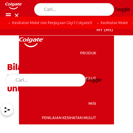
Toggle
Kesihatan Mulut dan Penjagaan Gigi | Colgate®
Kesihatan Mulut
MY (MS)
PRODUK
PRODUK
Bilakah Anda Mungkin
Memerlukan Antibiotik
KESIHATAN MULUT
Toggle
KESIHATAN MULUT
untuk Sakit Gigi?
MISI
PENILAIAN KESIHATAN MULUT
MISI