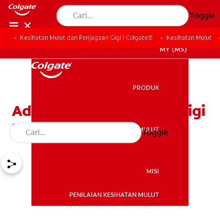
Toggle
Kesihatan Mulut dan Penjagaan Gigi | Colgate®
Kesihatan Mulut
MY (MS)
PRODUK
PRODUK
Adakah Kos Pemutihan Gigi
Profesional Berbaloi?
KESIHATAN MULUT
Toggle
KESIHATAN MULUT
MISI
PENILAIAN KESIHATAN MULUT
MISI