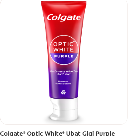
Colgate
Optic White
Ubat Gigi Purple
®
®