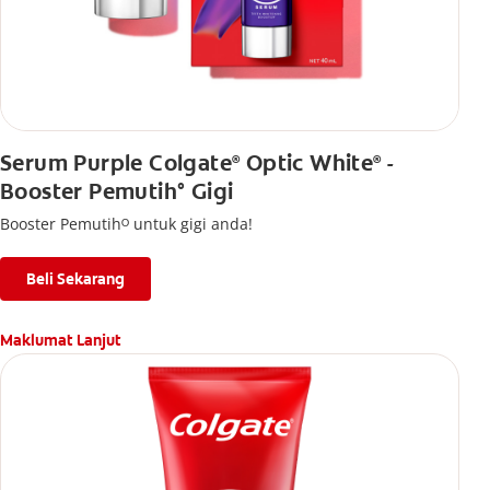
Serum Purple Colgate
Optic White
-
®
®
Booster Pemutih° Gigi
Booster Pemutihᴼ untuk gigi anda!
Beli Sekarang
Maklumat Lanjut