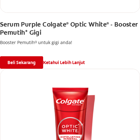
Serum Purple Colgate
Optic White
- Booster
®
®
Pemutih° Gigi
Booster Pemutihᴼ untuk gigi anda!
Beli Sekarang
Ketahui Lebih Lanjut