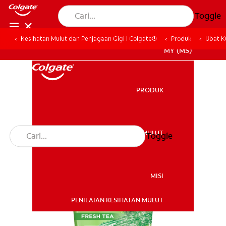
Toggle
Kesihatan Mulut dan Penjagaan Gigi | Colgate®
Produk
Ubat K
MY (MS)
PRODUK
PRODUK
KESIHATAN MULUT
Toggle
KESIHATAN MULUT
MISI
PENILAIAN KESIHATAN MULUT
MISI