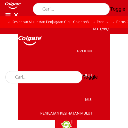
Toggle
Kesihatan Mulut dan Penjagaan Gigi | Colgate®
Produk
Berus 
MY (MS)
PRODUK
PRODUK
KESIHATAN MULUT
Toggle
KESIHATAN MULUT
MISI
PENILAIAN KESIHATAN MULUT
MISI