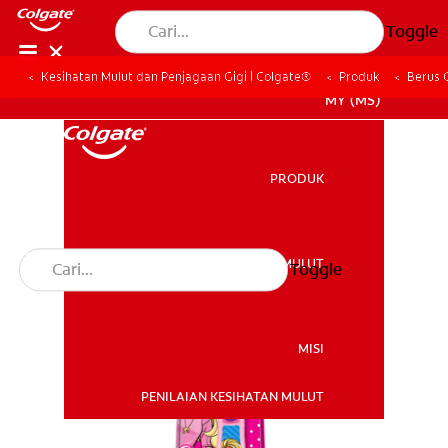
Toggle
Kesihatan Mulut dan Penjagaan Gigi | Colgate®
Produk
Berus 
MY (MS)
PRODUK
PRODUK
KESIHATAN MULUT
Toggle
KESIHATAN MULUT
MISI
PENILAIAN KESIHATAN MULUT
MISI