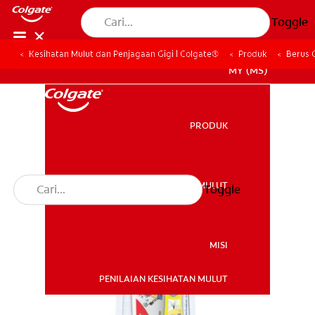
Toggle
Kesihatan Mulut dan Penjagaan Gigi | Colgate®
Produk
Berus 
MY (MS)
PRODUK
PRODUK
KESIHATAN MULUT
Toggle
KESIHATAN MULUT
MISI
PENILAIAN KESIHATAN MULUT
MISI