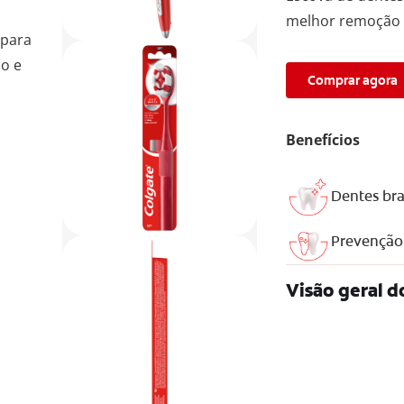
melhor remoção d
 para
o e
Comprar agora
Benefícios
Dentes br
Prevenção 
Visão geral d