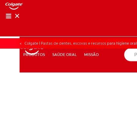
AVALIAÇÃO DE SA
AVALIAÇÃO DE 
Colgate | Pastas de dentes, escovas e recursos para higiene oral
SAÚDE ORAL
MISSÃO
PRODUTOS
PRODUTOS
SAÚDE ORAL
MISSÃO
PARA PROFISSIONAIS
PT (PT)