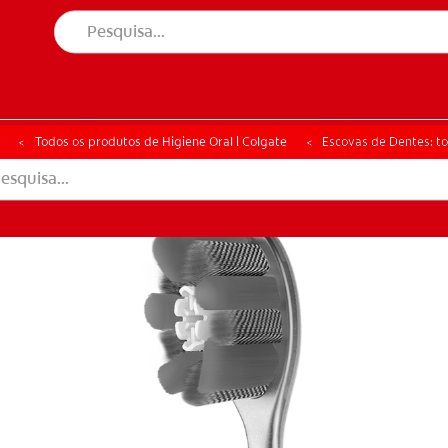
ÚDE ORAL
CORRESPONDÊNCIA DE PRODUTOS
SAÚDE ORAL
CORRESPONDÊNCIA DE PRODUTOS
Todos os produtos de Higiene Oral | Colgate
Escovas de Dentes: to