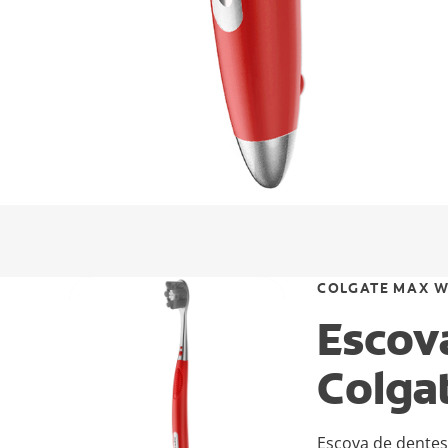
COLGATE MAX W
Escov
Colga
Escova de dente