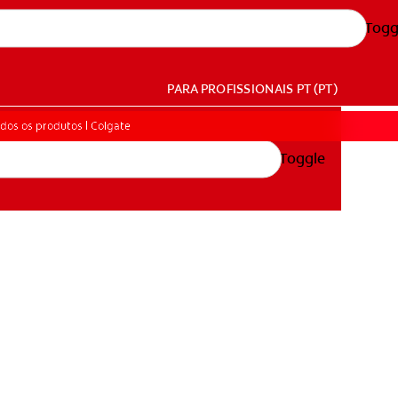
Togg
PARA PROFISSIONAIS
PT (PT)
dos os produtos | Colgate
Toggle