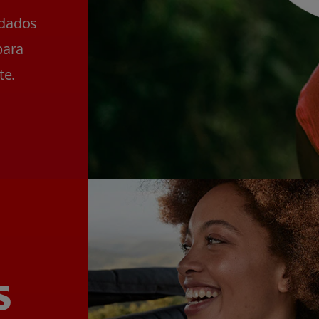
ldados
para
te.
s