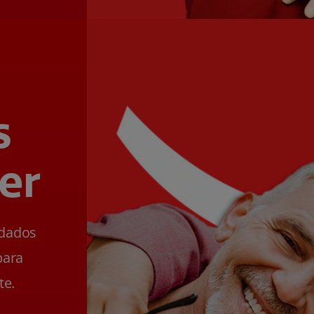
s
er
ldados
para
te.