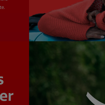
te.
s
er