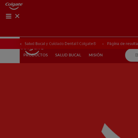
CHEQUEO DE SAL
CHEQUEO DE 
Salud Bucal y Cuidado Dental | Colgate®
Página de result
SALUD BUCAL
MISIÓN
PRODUCTOS
PRODUCTOS
SALUD BUCAL
MISIÓN
PARA PROFESIONALES
CUPONES
CO (ES)
SUSCRÍ