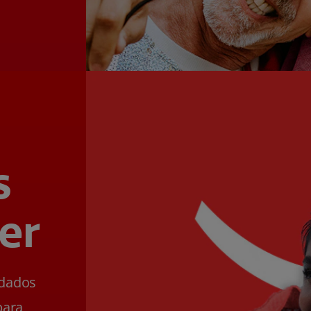
s
er
ldados
para