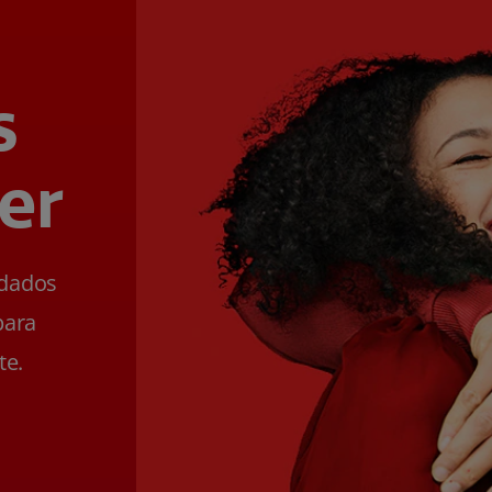
s
er
ldados
para
te.