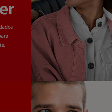
er
ldados
para
te.