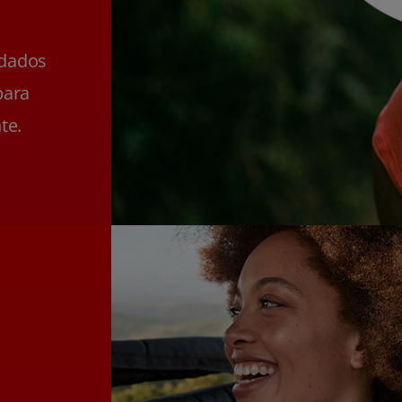
ldados
para
te.