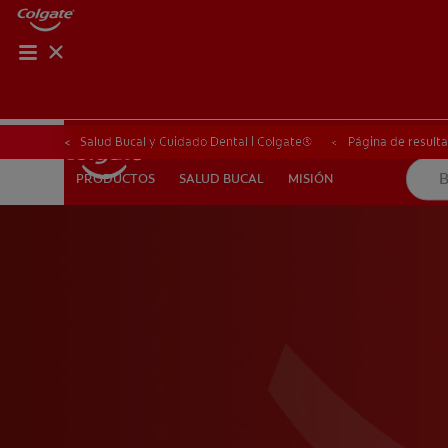
CHEQUEO DE SAL
CHEQUEO DE 
Salud Bucal y Cuidado Dental | Colgate®
Página de result
SALUD BUCAL
MISIÓN
PRODUCTOS
PRODUCTOS
SALUD BUCAL
MISIÓN
PARA PROFESIONALES
PROMOCIONES
GT (ES)
SU