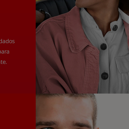
ldados
para
te.