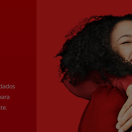
ldados
para
te.