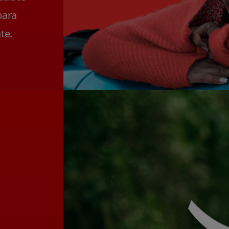
para
te.