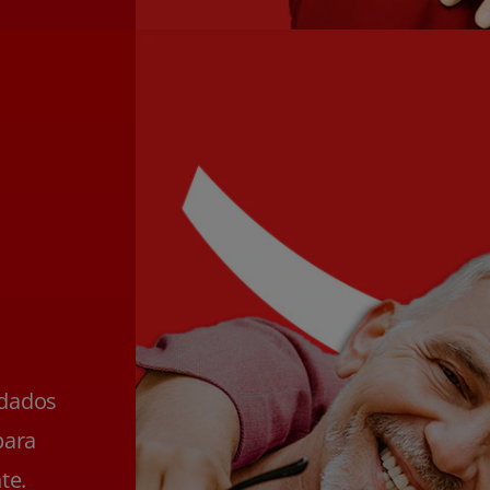
ldados
para
te.