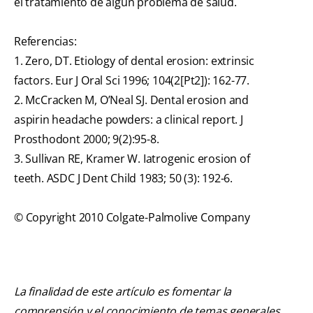
el tratamiento de algún problema de salud.
Referencias:
1. Zero, DT. Etiology of dental erosion: extrinsic
factors. Eur J Oral Sci 1996; 104(2[Pt2]): 162-77.
2. McCracken M, O’Neal SJ. Dental erosion and
aspirin headache powders: a clinical report. J
Prosthodont 2000; 9(2):95-8.
3. Sullivan RE, Kramer W. Iatrogenic erosion of
teeth. ASDC J Dent Child 1983; 50 (3): 192-6.
© Copyright 2010 Colgate-Palmolive Company
La finalidad de este artículo es fomentar la
comprensión y el conocimiento de temas generales