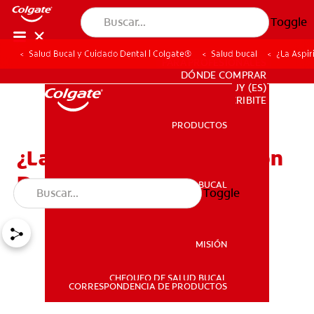
Toggle
Salud Bucal y Cuidado Dental | Colgate®
Salud bucal
¿La Aspir
PARA PROFESIONALES
DÓNDE COMPRAR
UY (ES)
SUSCRIBITE
PRODUCTOS
PRODUCTOS
¿La Aspirina Causa Erosión
Dental?
SALUD BUCAL
Toggle
SALUD BUCAL
MISIÓN
CHEQUEO DE SALUD BUCAL
MISIÓN
CORRESPONDENCIA DE PRODUCTOS