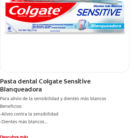
Pasta dental Colgate Sensitive
Blanqueadora
Para alivio de la sensibilidad y dientes más blancos
Beneficios:
-Alivio contra la sensibilidad
-Dientes más blancos
-Clínicamente comprobado
-Sabor refrescante
Descubra más