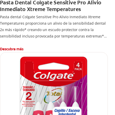
Pasta Dental Colgate Sensitive Pro Alivio
Inmediato Xtreme Temperatures
Pasta dental Colgate Sensitive Pro Alivio Inmediato Xtreme
Temperatures proporciona un alivio de la sensibilidad dental
2x más rápido* creando un escudo protector contra la
sensibilidad incluso provocada por temperaturas extremas**.
*Vs. pastas dentales de nitrato de potasio, con base en
estudios clínicos publicados
Descubra más
**Con uso regularr