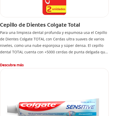
Cepillo de Dientes Colgate Total
Para una limpieza dental profunda y espumosa usa el Cepillo
de Dientes Colgate TOTAL con Cerdas ultra suaves de varios
niveles, como una nube esponjosa y súper densa. El cepillo
dental TOTAL cuenta con +5000 cerdas de punta delgada que
limpian a lo largo de la línea de las encías. 5 veces más que
un cepillo normal.
Descubra más