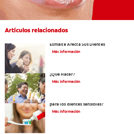
Artículos relacionados
Erosión Dental: Como La Erosión Del
Esmalte Afecta Sus Dientes
Más información
Erosión Dental Y Dientes Sensibles -
¿Qué Hacer?
Más información
¿Debo usar pasta dental sin menta
para los dientes sensibles?
Más información