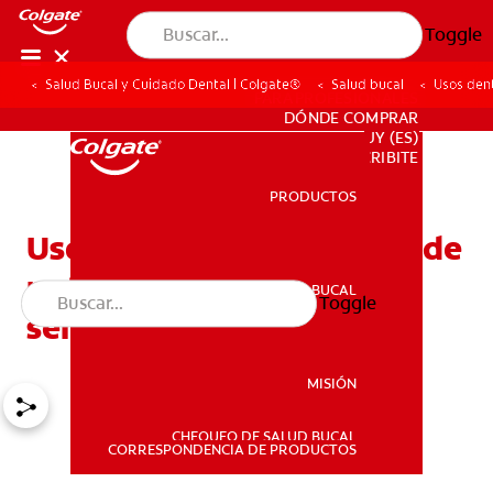
Toggle
Salud Bucal y Cuidado Dental | Colgate®
Salud bucal
Usos dent
PARA PROFESIONALES
DÓNDE COMPRAR
UY (ES)
SUSCRIBITE
PRODUCTOS
PRODUCTOS
Usos dentales del nitrato de
potasio: Alivio de la
SALUD BUCAL
Toggle
SALUD BUCAL
sensibilidad dental
MISIÓN
CHEQUEO DE SALUD BUCAL
MISIÓN
CORRESPONDENCIA DE PRODUCTOS