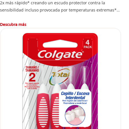
2x más rápido* creando un escudo protector contra la
sensibilidad incluso provocada por temperaturas extremas**.
*Vs. pastas dentales de nitrato de potasio, con base en
estudios clínicos publicados
Descubra más
**Con uso regularr