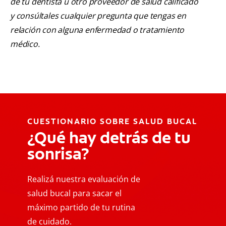
de tu dentista u otro proveedor de salud calificado
y consúltales cualquier pregunta que tengas en
relación con alguna enfermedad o tratamiento
médico.
CUESTIONARIO SOBRE SALUD BUCAL
¿Qué hay detrás de tu
sonrisa?
Realizá nuestra evaluación de
salud bucal para sacar el
máximo partido de tu rutina
de cuidado.