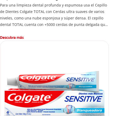
Para una limpieza dental profunda y espumosa usa el Cepillo
de Dientes Colgate TOTAL con Cerdas ultra suaves de varios
niveles, como una nube esponjosa y súper densa. El cepillo
dental TOTAL cuenta con +5000 cerdas de punta delgada que
limpian a lo largo de la línea de las encías. 5 veces más que
un cepillo normal.
Descubra más