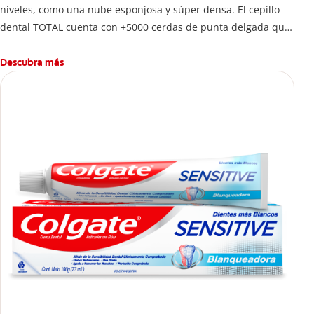
niveles, como una nube esponjosa y súper densa. El cepillo
dental TOTAL cuenta con +5000 cerdas de punta delgada que
limpian a lo largo de la línea de las encías. 5 veces más que
un cepillo normal.
Descubra más