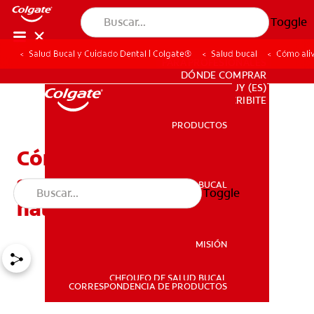
Toggle
Salud Bucal y Cuidado Dental | Colgate®
Salud bucal
Cómo aliv
PARA PROFESIONALES
DÓNDE COMPRAR
UY (ES)
SUSCRIBITE
PRODUCTOS
PRODUCTOS
Cómo aliviar los dientes
sensibles (de forma
SALUD BUCAL
Toggle
SALUD BUCAL
natural)
MISIÓN
CHEQUEO DE SALUD BUCAL
MISIÓN
CORRESPONDENCIA DE PRODUCTOS