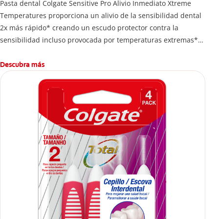
Pasta dental Colgate Sensitive Pro Alivio Inmediato Xtreme
Temperatures proporciona un alivio de la sensibilidad dental
2x más rápido* creando un escudo protector contra la
sensibilidad incluso provocada por temperaturas extremas**.
*Vs. pastas dentales de nitrato de potasio, con base en
estudios clínicos publicados
Descubra más
**Con uso regularr