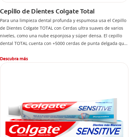
Cepillo de Dientes Colgate Total
Para una limpieza dental profunda y espumosa usa el Cepillo
de Dientes Colgate TOTAL con Cerdas ultra suaves de varios
niveles, como una nube esponjosa y súper densa. El cepillo
dental TOTAL cuenta con +5000 cerdas de punta delgada que
limpian a lo largo de la línea de las encías. 5 veces más que
un cepillo normal.
Descubra más