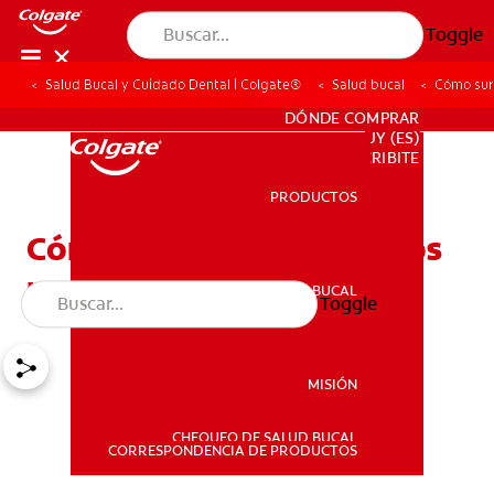
Toggle
Salud Bucal y Cuidado Dental | Colgate®
Salud bucal
Cómo surg
PARA PROFESIONALES
DÓNDE COMPRAR
UY (ES)
SUSCRIBITE
PRODUCTOS
PRODUCTOS
Cómo surge el dolor de los
nervios dentales
SALUD BUCAL
Toggle
SALUD BUCAL
MISIÓN
CHEQUEO DE SALUD BUCAL
MISIÓN
CORRESPONDENCIA DE PRODUCTOS