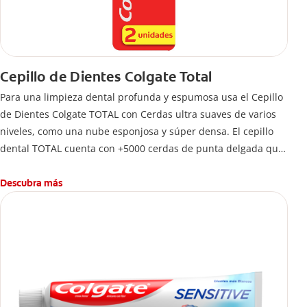
Cepillo de Dientes Colgate Total
Para una limpieza dental profunda y espumosa usa el Cepillo
de Dientes Colgate TOTAL con Cerdas ultra suaves de varios
niveles, como una nube esponjosa y súper densa. El cepillo
dental TOTAL cuenta con +5000 cerdas de punta delgada que
limpian a lo largo de la línea de las encías. 5 veces más que
un cepillo normal.
Descubra más