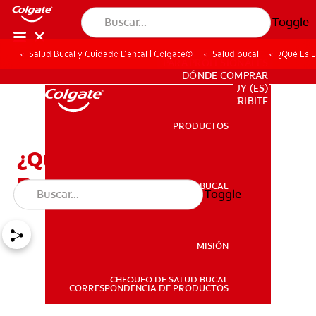
Toggle
Salud Bucal y Cuidado Dental | Colgate®
Salud bucal
¿Qué Es L
PARA PROFESIONALES
DÓNDE COMPRAR
UY (ES)
SUSCRIBITE
PRODUCTOS
PRODUCTOS
¿Qué Es La Sensibilidad
Dental?
SALUD BUCAL
Toggle
SALUD BUCAL
MISIÓN
CHEQUEO DE SALUD BUCAL
MISIÓN
CORRESPONDENCIA DE PRODUCTOS