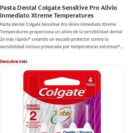
Pasta Dental Colgate Sensitive Pro Alivio
Inmediato Xtreme Temperatures
Pasta dental Colgate Sensitive Pro Alivio Inmediato Xtreme
Temperatures proporciona un alivio de la sensibilidad dental
2x más rápido* creando un escudo protector contra la
sensibilidad incluso provocada por temperaturas extremas**.
*Vs. pastas dentales de nitrato de potasio, con base en
estudios clínicos publicados
Descubra más
**Con uso regularr