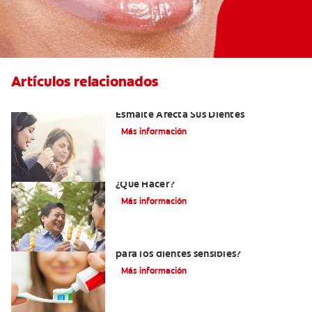
Artículos relacionados
Erosión Dental: Como La Erosión Del
Esmalte Afecta Sus Dientes
Más información
Erosión Dental Y Dientes Sensibles -
¿Qué Hacer?
Más información
¿Debo usar pasta dental sin menta
para los dientes sensibles?
Más información