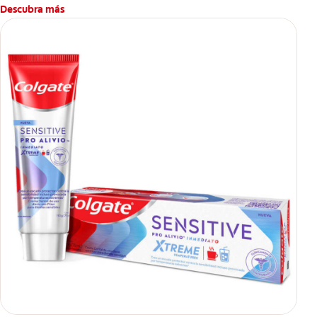
-Sabor refrescante
Descubra más