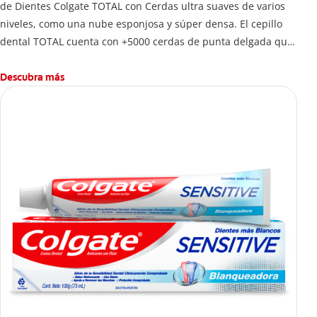
de Dientes Colgate TOTAL con Cerdas ultra suaves de varios
niveles, como una nube esponjosa y súper densa. El cepillo
dental TOTAL cuenta con +5000 cerdas de punta delgada que
limpian a lo largo de la línea de las encías. 5 veces más que
un cepillo normal.
Descubra más