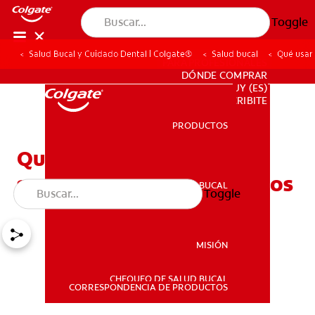
Toggle
Salud Bucal y Cuidado Dental | Colgate®
Salud bucal
Qué usar 
PARA PROFESIONALES
DÓNDE COMPRAR
UY (ES)
SUSCRIBITE
PRODUCTOS
PRODUCTOS
Qué usar para la
sensibilidad dental en niños
SALUD BUCAL
Toggle
SALUD BUCAL
MISIÓN
CHEQUEO DE SALUD BUCAL
MISIÓN
CORRESPONDENCIA DE PRODUCTOS