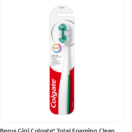
Berus Gigi Colgate
Total Foaming Clean
®