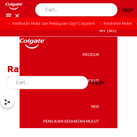
Toggle
Kesihatan Mulut dan Penjagaan Gigi | Colgate®
Kesihatan Mulut
MY (MS)
PRODUK
PRODUK
Rawatan Untuk Gusi
Bengkak dan Berdarah
KESIHATAN MULUT
Toggle
KESIHATAN MULUT
MISI
PENILAIAN KESIHATAN MULUT
MISI