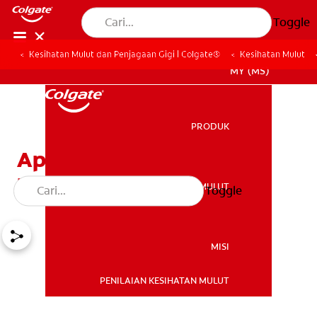
Toggle
Kesihatan Mulut dan Penjagaan Gigi | Colgate®
Kesihatan Mulut
MY (MS)
PRODUK
PRODUK
Apakah Cara Yang Betul
Untuk Memflos Gigi?
KESIHATAN MULUT
Toggle
KESIHATAN MULUT
MISI
PENILAIAN KESIHATAN MULUT
MISI