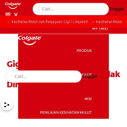
Toggle
Kesihatan Mulut dan Penjagaan Gigi | Colgate®
Kesihatan Mulut
MY (MS)
PRODUK
PRODUK
Gigi Bongsu Patah: Kesan
Sampingan Buruk Jika Tidak
KESIHATAN MULUT
Toggle
KESIHATAN MULUT
Dirawat
MISI
PENILAIAN KESIHATAN MULUT
MISI