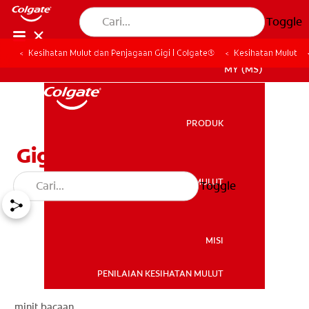
Toggle
Kesihatan Mulut dan Penjagaan Gigi | Colgate®
Kesihatan Mulut
MY (MS)
PRODUK
PRODUK
Gigi Palsu 101
KESIHATAN MULUT
Toggle
KESIHATAN MULUT
MISI
PENILAIAN KESIHATAN MULUT
MISI
minit bacaan