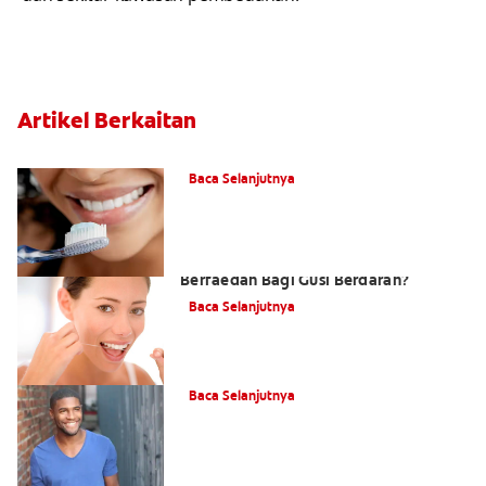
Artikel Berkaitan
Apa itu Pasta Gigi Stannous Fluoride?
Baca Selanjutnya
Mengapa Ubat Kumur Mulut
Berfaedah Bagi Gusi Berdarah?
Baca Selanjutnya
Apa Itu Periodontium?
Baca Selanjutnya