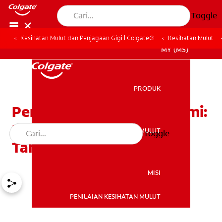
Toggle
Kesihatan Mulut dan Penjagaan Gigi | Colgate®
Kesihatan Mulut
MY (MS)
PRODUK
PRODUK
Pembedahan Gingivektomi:
Perkara Yang Perlu Anda
KESIHATAN MULUT
Toggle
KESIHATAN MULUT
Tahu
MISI
PENILAIAN KESIHATAN MULUT
MISI