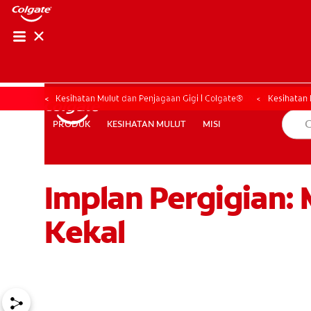
PENILAIAN KESIHAT
PENILAIAN KESI
Kesihatan Mulut dan Penjagaan Gigi | Colgate®
Kesihatan 
KESIHATAN MULUT
MISI
PRODUK
PRODUK
KESIHATAN MULUT
MISI
Implan Pergigian
MY (MS)
Kekal