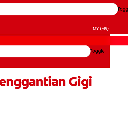
Togg
MY (MS)
Toggle
enggantian Gigi