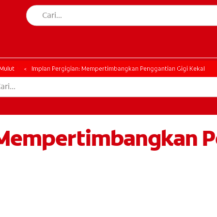
AN MULUT
HATAN MULUT
Mulut
Implan Pergigian: Mempertimbangkan Penggantian Gigi Kekal
: Mempertimbangkan P