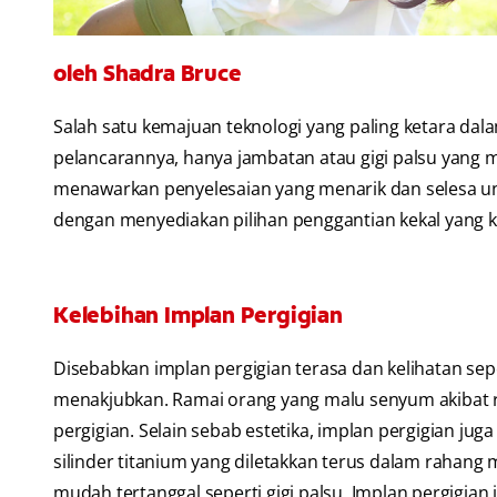
oleh Shadra Bruce
Salah satu kemajuan teknologi yang paling ketara da
pelancarannya, hanya jambatan atau gigi palsu yang me
menawarkan penyelesaian yang menarik dan selesa u
dengan menyediakan pilihan penggantian kekal yang ke
Kelebihan Implan Pergigian
Disebabkan implan pergigian terasa dan kelihatan sep
menakjubkan. Ramai orang yang malu senyum akibat r
pergigian. Selain sebab estetika, implan pergigian j
silinder titanium yang diletakkan terus dalam rahang
mudah tertanggal seperti gigi palsu. Implan pergigi