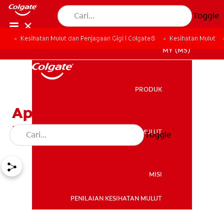
Toggle
Kesihatan Mulut dan Penjagaan Gigi | Colgate®
Kesihatan Mulut
MY (MS)
PRODUK
PRODUK
Apakah X-ray Panaroma
Pergigian?
KESIHATAN MULUT
Toggle
KESIHATAN MULUT
MISI
PENILAIAN KESIHATAN MULUT
MISI