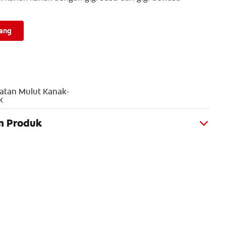
rang
atan Mulut Kanak-
k
n Produk