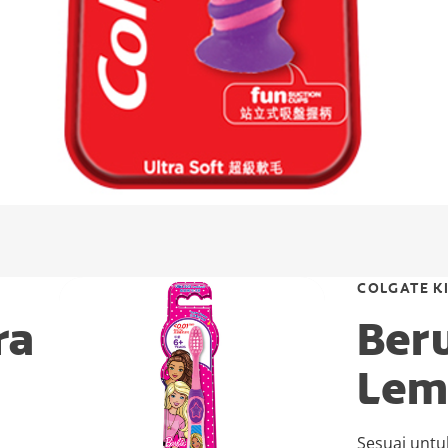
COLGATE K
ra
Beru
Lem
a
Sesuai untu