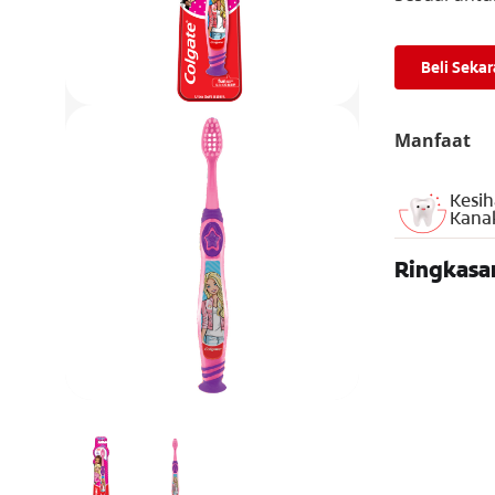
Beli Seka
Manfaat
Kesih
Kana
Ringkasa