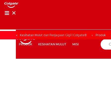
PENILAIAN KESIHAT
PENILAIAN KESI
Kesihatan Mulut dan Penjagaan Gigi | Colgate®
Produk
KESIHATAN MULUT
MISI
PRODUK
PRODUK
KESIHATAN MULUT
MISI
MY (MS)