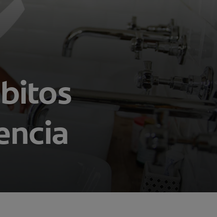
bitos
encia