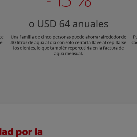
o USD 64 anuales
te
Una familia de cinco personas puede ahorrar alrededor de
P
ve
40 litros de agua al día con solo cerrar la llave al cepillarse
ca
los dientes, lo que también repercutiría en la factura de
agua mensual.
dad por la