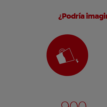
¿Podría imagin
~ 900