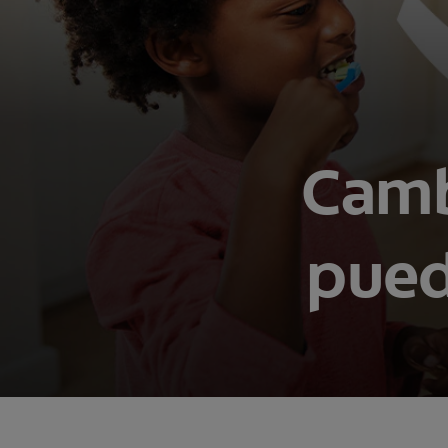
Camb
pued