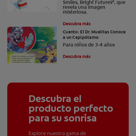
Smiles, Bright Futures
, que
®
revela una imagen
misteriosa.
Descubra más
Cuento: El Dr. Muelitas Conoce
a un Cepipótamo
Para niños de 3-4 años
Descubra más
Descubra el
producto perfecto
para su sonrisa
Explore nuestra gama de