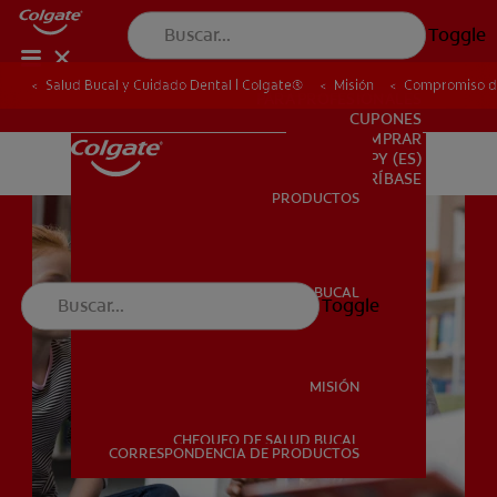
Toggle
Salud Bucal y Cuidado Dental | Colgate®
Misión
Compromiso de
PARA PROFESIONALES
CUPONES
DONDE COMPRAR
PY (ES)
SUSCRÍBASE
PRODUCTOS
PRODUCTOS
SALUD BUCAL
Toggle
SALUD BUCAL
MISIÓN
CHEQUEO DE SALUD BUCAL
MISIÓN
CORRESPONDENCIA DE PRODUCTOS