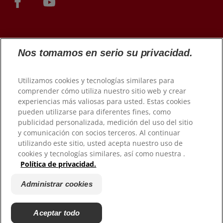
Nos tomamos en serio su privacidad.
Utilizamos cookies y tecnologías similares para
comprender cómo utiliza nuestro sitio web y crear
experiencias más valiosas para usted. Estas cookies
© 2026 Colgate-Palmolive Company. Todos los derechos
pueden utilizarse para diferentes fines, como
reservados.
publicidad personalizada, medición del uso del sitio
y comunicación con socios terceros. Al continuar
Condiciones de uso
utilizando este sitio, usted acepta nuestro uso de
Política de privacidad
cookies y tecnologías similares, así como nuestra .
Política de privacidad.
Condiciones de venta
Administrar cookies
Administrar cookies
No vender mi información personal
Gestionar mis derechos de datos
Aceptar todo