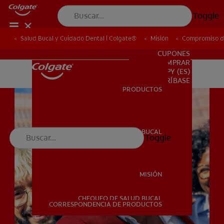
Toggle
Salud Bucal y Cuidado Dental | Colgate®
Salud Bucal y Cuidado Dental | Colgate®
Misión
Misión
Compromiso de
Compromiso de
PARA PROFESIONALES
CUPONES
DONDE COMPRAR
PY (ES)
SUSCRÍBASE
PRODUCTOS
PRODUCTOS
SALUD BUCAL
Toggle
SALUD BUCAL
MISIÓN
CHEQUEO DE SALUD BUCAL
MISIÓN
CORRESPONDENCIA DE PRODUCTOS